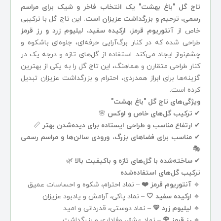
تاج گل "باغ بهشت" یک انتخاب فاخر و شیک برای مراسم
رسمی، ترحیم و بزرگداشت عزیزان است.
این تاج گل با ترکیبی
خاص از
آنتوریوم قرمز، ارکیده سفید، لیلیوم زرد و رز قرمز
طراحی شده که در کنار برگ‌آرایی حرفه‌ای، جلوه‌ای باشکوه و
چشم‌نواز ایجاد می‌کند. استفاده از گل‌های تازه و درجه یک در
کنار طراحی متقارن و هماهنگ، این تاج گل را به یکی از بهترین
گزینه‌ها برای ابراز همدردی، احترام و بزرگداشت عزیزان تبدیل
کرده است.
ویژگی‌های تاج گل "باغ بهشت"
✔
ترکیب گل‌های خاص و لوکس
🌸
✔
ارتفاع مناسب و طراحی ایستاده برای دیده‌شدن بهتر
📏
✔
مناسب برای فضاهای بزرگ، ورودی سالن‌ها و مراسم رسمی
🎭
✔
ساخته‌شده با گل‌های تازه و باکیفیت بالا
🌿
ترکیب گل‌های استفاده‌شده
🔹
آنتوریوم قرمز ❤️
– نماد احترام، شکوه و احساسات عمیق
🔹
ارکیده سفید 🤍
– نماد پاکی، آرامش و یادبود عزیزان
🔹
لیلیوم زرد 💛
– نماد دوستی، قدردانی و امید
🔹
رز قرمز 🌹
– نماد عشق، وفاداری و بزرگداشت