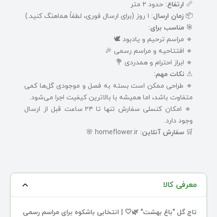
📏
ارتفاع:
حدود ۲ متر
📦
زمان ارسال:
۱ روز (برای ارسال فوری، لطفاً هماهنگ کنید.)
🎯
مناسب برای:
🔹 مراسم ترحیم و یادبود 🕊️
🔹 افتتاحیه و مراسم رسمی 🎉
🔹 ابراز احترام و همدردی 💐
⚠
نکات مهم:
🔹 طراحی ممکن است بسته به فصل و موجودی گل‌ها کمی
متفاوت باشد، اما همیشه با بالاترین کیفیت اجرا می‌شود.
🔹 امکان کنسلی سفارش تنها تا ۲۴ ساعت قبل از ارسال
وجود دارد.
🛒
سفارش آنلاین:
homeflower.ir
🌸
معرفی کالا
تاج گل "باغ بهشت" 🌿🤍 | انتخابی باشکوه برای مراسم رسمی